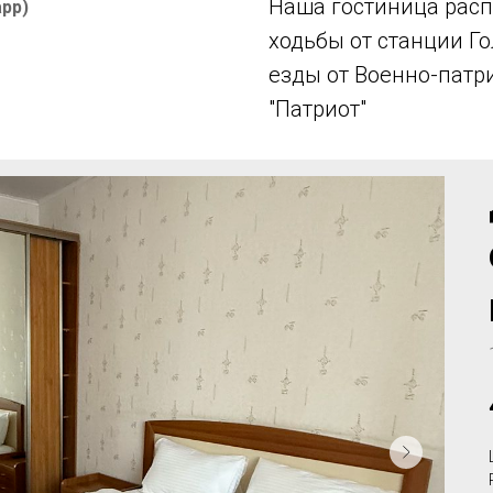
Наша гостиница расп
app)
ходьбы от станции Г
езды от Военно-патр
"Патриот"