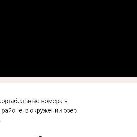
ортабельные номера в
 районе, в окружении озер
.