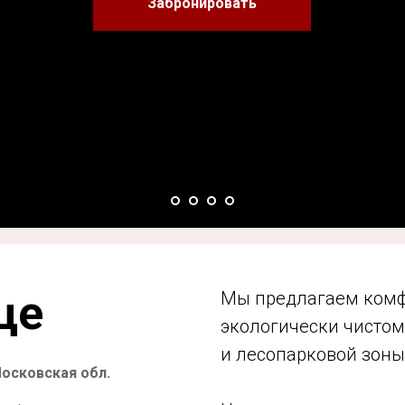
Забронировать
це
Мы предлагаем комф
экологически чистом
и лесопарковой зоны
Московская обл.