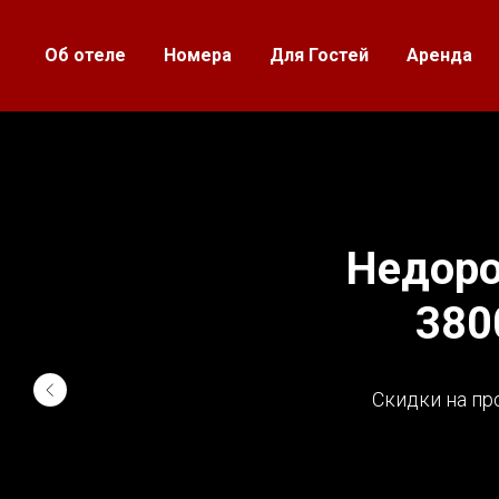
Об отеле
Номера
Для Гостей
Аренда
Недоро
380
Скидки на пр