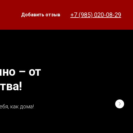
+7 (985) 020-08-29
Добавить отзыв
но – от
тва!
бя, как дома!